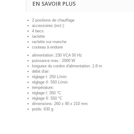
EN SAVOIR PLUS
2 positions de chauffage
accessoires (incl.):
4 becs
raclette
raclette sur manche
couteau à enduire
alimentation: 230 VCA 50 Hz
puissance max.: 2000 W
longueur du cordon d'alimentation: 1.8 m
débit d'air:
réglage I: 250 L/min
réglage II: 550 L/min
température:
réglage I: 350 °C
réglage II: 550 °C
dimensions: 260 x 90 x 210 mm
poids: 630 g