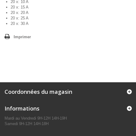
20 x: 10 A
20 x: 15 A
20 x: 20 A
20 x: 25 A
20 x: 30 A
Imprimer
Coordonnées du magasin
Informations
Mardi au Vendredi 9H-12H 14H-19H
Samedi 9H-12H 14H-18H