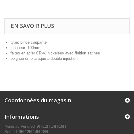
EN SAVOIR PLUS
type: pince coupante
longueur: 100mm
faites en acier CR-V, nickelées avec finition satinée
poignée en plastique à double injection
Coordonnées du magasin
Informations
Mardi au Vendredi 9H-12H 14H-19H
Samedi 9H-12H 14H-18H