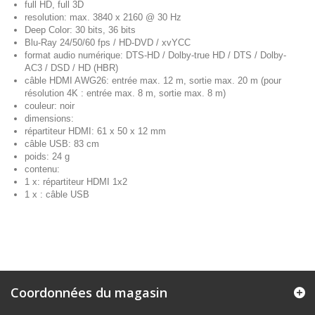
full HD, full 3D
resolution: max. 3840 x 2160 @ 30 Hz
Deep Color: 30 bits, 36 bits
Blu-Ray 24/50/60 fps / HD-DVD / xvYCC
format audio numérique: DTS-HD / Dolby-true HD / DTS / Dolby-
AC3 / DSD / HD (HBR)
câble HDMI AWG26: entrée max. 12 m, sortie max. 20 m (pour
résolution 4K : entrée max. 8 m, sortie max. 8 m)
couleur: noir
dimensions:
répartiteur HDMI: 61 x 50 x 12 mm
câble USB: 83 cm
poids: 24 g
contenu:
1 x: répartiteur HDMI 1x2
1 x : câble USB
Coordonnées du magasin