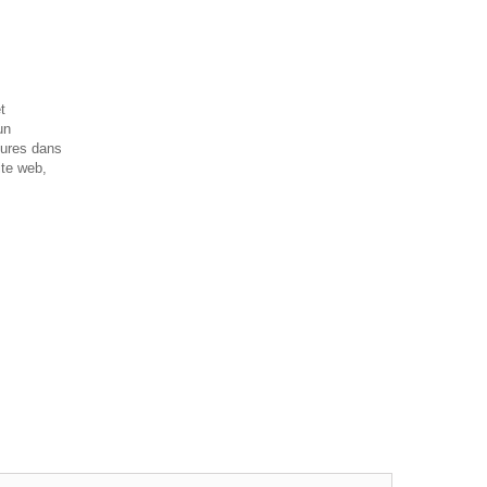
t
un
tures dans
ite web,