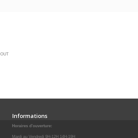
V OUT
Informations
Horaires d'ouverture:
Mardi au Vendredi 9H-12H 14H-19H