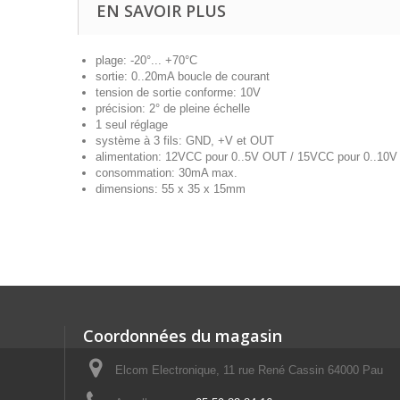
EN SAVOIR PLUS
plage: -20°... +70°C
sortie: 0..20mA boucle de courant
tension de sortie conforme: 10V
précision: 2° de pleine échelle
1 seul réglage
système à 3 fils: GND, +V et OUT
alimentation: 12VCC pour 0..5V OUT / 15VCC pour 0..10
consommation: 30mA max.
dimensions: 55 x 35 x 15mm
Coordonnées du magasin
Elcom Electronique, 11 rue René Cassin 64000 Pau