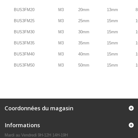
BUS3FM20
M3
20mm
13mm
BUS3FM25
M3
25mm
15mm
BUS3FM30
M3
30mm
15mm
BUS3FM35
M3
35mm
15mm
BUS3FM40
M3
40mm
15mm
BUS3FM50
M3
50mm
15mm
Coordonnées du magasin
Informations
Mardi au Vendredi 9H-12H 14H-19H